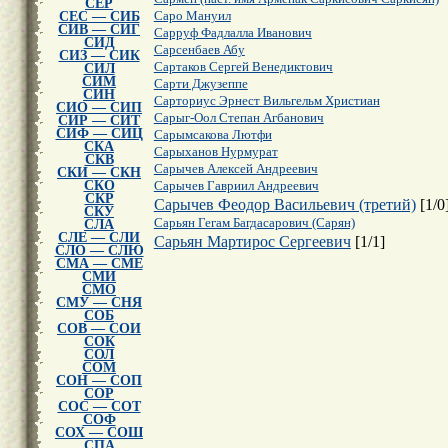
СЕР
СЕС — СИБ
Саро Мануил
СИВ — СИГ
Сарруф Фадлалла Иванович
СИД
Сарсенбаев Абу
СИЗ — СИК
Сартаков Сергей Венедиктович
СИЛ
СИМ
Сарти Джузеппе
СИН
Сарториус Эрнест Вильгельм Христиан
СИО — СИП
Сарыг-Оол Степан Агбанович
СИР — СИТ
СИФ — СИЦ
Сарымсакова Лютфи
СКА
Сарыханов Нурмурат
СКВ
Сарычев Алексей Андреевич
СКИ — СКН
СКО
Сарычев Гавриил Андреевич
СКР
Сарычев Феодор Васильевич (третий)
[
1
/
0
СКУ
Сарьян Гегам Багдасарович (Сарян)
СЛА
СЛЕ — СЛИ
Сарьян Мартирос Сергеевич
[
1
/
1
]
СЛО — СЛЮ
СМА — СМЕ
СМИ
СМО
СМУ — СНЯ
СОБ
СОВ — СОИ
СОК
СОЛ
СОМ
СОН — СОП
СОР
СОС — СОТ
СОФ
СОХ — СОШ
СПА