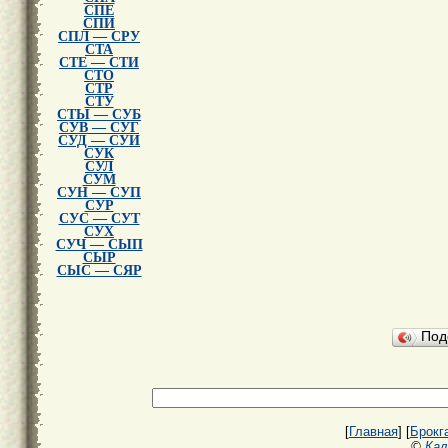
СПЕ
СПИ
СПЛ — СРУ
СТА
СТЕ — СТИ
СТО
СТР
СТУ
СТЫ — СУБ
СУВ — СУГ
СУД — СУИ
СУК
СУЛ
СУМ
СУН — СУП
СУР
СУС — СУТ
СУХ
СУЧ — СЫП
СЫР
СЫС — СЯР
Под
[
Главная
] [
Брокг
©
Кал