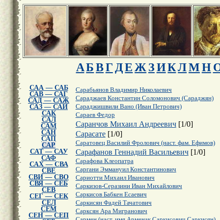
А
Б
В
Г
Д
Е
Ж
З
И
К
Л
М
Н
САА — САБ
Сарабьянов Владимир Николаевич
САВ — САГ
Сараджаев Константин Соломонович (Сараджян)
САД — САЖ
САЗ — САИ
Сараджишвили Вано (Иван Петрович)
САК
Сараев Федор
САЛ
Саранчов Михаил Андреевич
[
1
/
0
]
САМ
САН
Сарасате
[
1
/
0
]
САП
Саратовец Василий Фролович (наст. фам. Ефимов)
САР
САТ — САУ
Сарафанов Геннадий Васильевич
[
1
/
0
]
САФ
Сарафова Клеопатра
САХ — СВА
Саргани Эммануил Константинович
СВЕ
СВИ — СВО
Сариотти Михаил Иванович
СВЯ — СЕБ
Саркизов-Серазини Иван Михайлович
СЕВ
Саркисов Бабкен Есаевич
СЕГ — СЕК
СЕЛ
Саркисян Фадей Тачатович
СЕМ
Сарксян Ара Мигранович
СЕН — СЕП
Сармен (наст. имя Арменак Саркисович Саркисян)