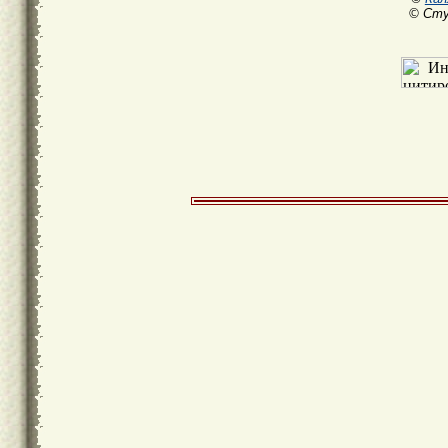
© Сту