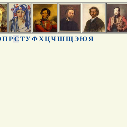
О
П
Р
С
Т
У
Ф
Х
Ц
Ч
Ш
Щ
Э
Ю
Я