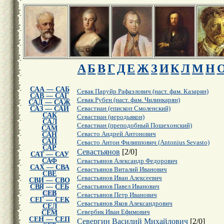
А
Б
В
Г
Д
Е
Ж
З
И
К
Л
М
Н
САА — САБ
Севак Паруйр Рафаэлович (наст. фам. Казарян)
САВ — САГ
Севак Рубен (наст. фам. Чилинкарян)
САД — САЖ
САЗ — САИ
Севастиан (епископ Смоленский)
САК
Севастиан (иеродьякон)
САЛ
Севастиан (преподобный Пошехонский)
САМ
Севасто Андрей Антонович
САН
САП
Севасто Антон Филиппович (Antonius Sevasto)
САР
Севастьянов
[
2
/
0
]
САТ — САУ
САФ
Севастьянов Александр Федорович
САХ — СВА
Севастьянов Виталий Иванович
СВЕ
Севастьянов Иван Алексеевич
СВИ — СВО
СВЯ — СЕБ
Севастьянов Павел Иванович
СЕВ
Севастьянов Петр Иванович
СЕГ — СЕК
Севастьянов Яков Александрович
СЕЛ
Севербик Иван Ефимович
СЕМ
СЕН — СЕП
Севергин Василий Михайлович
[
2
/
0
]