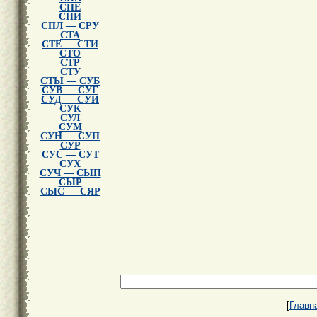
СПЕ
СПИ
СПЛ — СРУ
СТА
СТЕ — СТИ
СТО
СТР
СТУ
СТЫ — СУБ
СУВ — СУГ
СУД — СУИ
СУК
СУЛ
СУМ
СУН — СУП
СУР
СУС — СУТ
СУХ
СУЧ — СЫП
СЫР
СЫС — СЯР
[
Главн