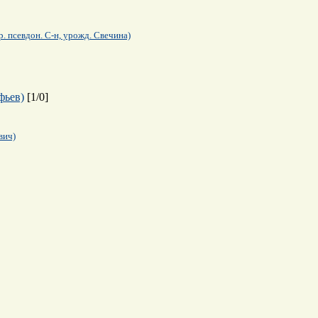
. псевдон. С-н, урожд. Свечина)
фьев)
[
1
/
0
]
вич)