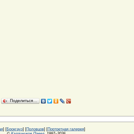
Поделиться…
ая
] [
Брокгауз
] [
Половцов
] [
Портретная галерея
]
©
Каллиников Павел
, 1997–2026