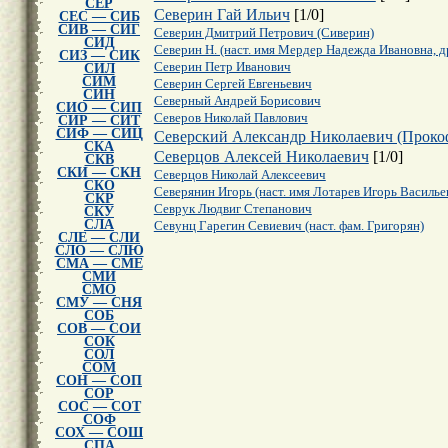
СЕР
Северин Гай Ильич
[
1
/
0
]
СЕС — СИБ
СИВ — СИГ
Северин Дмитрий Петрович (Сиверин)
СИД
Северин Н. (наст. имя Мердер Надежда Ивановна, др
СИЗ — СИК
Северин Петр Иванович
СИЛ
СИМ
Северин Сергей Евгеньевич
СИН
Северный Андрей Борисович
СИО — СИП
Северов Николай Павлович
СИР — СИТ
СИФ — СИЦ
Северский Александр Николаевич (Проко
СКА
Северцов Алексей Николаевич
[
1
/
0
]
СКВ
СКИ — СКН
Северцов Николай Алексеевич
СКО
Северянин Игорь (наст. имя Лотарев Игорь Василье
СКР
Севрук Людвиг Степанович
СКУ
СЛА
Севунц Гарегин Севиевич (наст. фам. Григорян)
СЛЕ — СЛИ
СЛО — СЛЮ
СМА — СМЕ
СМИ
СМО
СМУ — СНЯ
СОБ
СОВ — СОИ
СОК
СОЛ
СОМ
СОН — СОП
СОР
СОС — СОТ
СОФ
СОХ — СОШ
СПА