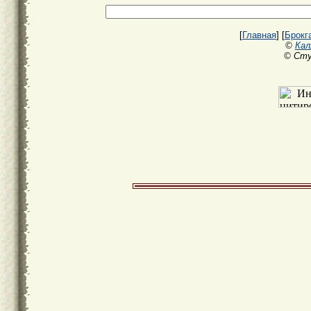
[
Главная
] [
Брокг
©
Кал
© Сту