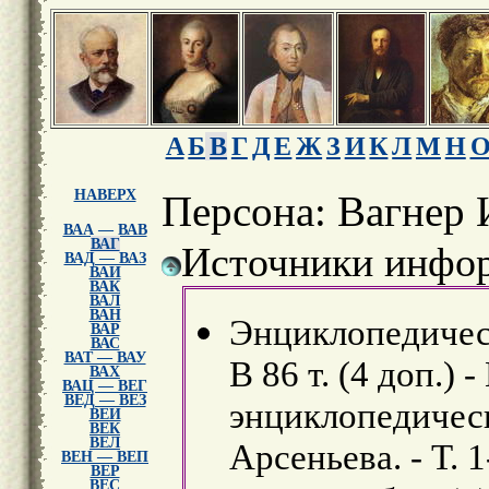
А
Б
В
Г
Д
Е
Ж
З
И
К
Л
М
Н
НАВЕРХ
Персона: Вагнер 
ВАА — ВАВ
ВАГ
Источники инфор
ВАД — ВАЗ
ВАИ
ВАК
ВАЛ
ВАН
Энциклопедическ
ВАР
ВАС
ВАТ — ВАУ
В 86 т. (4 доп.) 
ВАХ
ВАЦ — ВЕГ
ВЕД — ВЕЗ
энциклопедически
ВЕИ
ВЕК
ВЕЛ
Арсеньева. - Т. 1
ВЕН — ВЕП
ВЕР
ВЕС