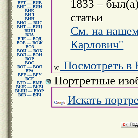
1833 – был(а
ВЕТ — ВИВ
ВИГ — ВИИ
ВИК
статьи
ВИЛ
ВИН
ВИО — ВИС
См. на нашем
ВИТ — ВИЦ
ВИШ
ВЛА
ВЛЕ — ВОД
Карлович"
ВОЕ — ВОЖ
ВОЗ
ВОИ — ВОК
ВОЛ — ВОН
ВОР
Посмотреть в 
ВОС
ВОТ — ВОЯ
ВРА
ВРЕ — ВРУ
Портретные изо
ВСЕ
ВТО — ВЫЕ
ВЫК — ВЫЧ
ВЫШ — ВЮР
ВЯЗ — ВЯЧ
Искать портр
Под