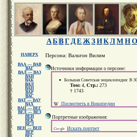
А
Б
В
Г
Д
Е
Ж
З
И
К
Л
М
Н
НАВЕРХ
Персона: Вальтон Вилим
ВАА — ВАВ
Источники информации о персоне:
ВАГ
ВАД — ВАЗ
ВАИ
Большая Советская энциклопедия: В 30 т
ВАК
ВАЛ
Том:
4,
Стр.:
273
ВАН
† 1743
ВАР
ВАС
ВАТ — ВАУ
Посмотреть в Википедии
ВАХ
ВАЦ — ВЕГ
ВЕД — ВЕЗ
ВЕИ
Портретные изображения:
ВЕК
ВЕЛ
Искать портрет
ВЕН — ВЕП
ВЕР
ВЕС