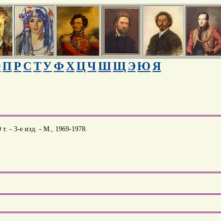
О
П
Р
С
Т
У
Ф
Х
Ц
Ч
Ш
Щ
Э
Ю
Я
. - 3-е изд. - М., 1969-1978.