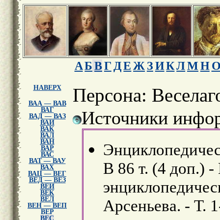
А
Б
В
Г
Д
Е
Ж
З
И
К
Л
М
Н
НАВЕРХ
Персона: Веселаг
ВАА — ВАВ
ВАГ
Источники инфор
ВАД — ВАЗ
ВАИ
ВАК
ВАЛ
ВАН
Энциклопедическ
ВАР
ВАС
ВАТ — ВАУ
В 86 т. (4 доп.) 
ВАХ
ВАЦ — ВЕГ
ВЕД — ВЕЗ
энциклопедически
ВЕИ
ВЕК
ВЕЛ
Арсеньева. - Т. 1
ВЕН — ВЕП
ВЕР
ВЕС