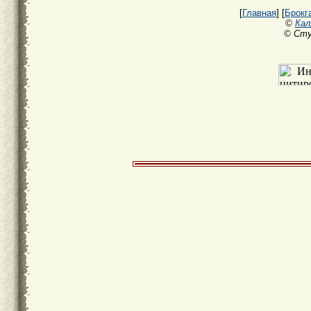
[
Главная
] [
Брокг
©
Кал
© Сту